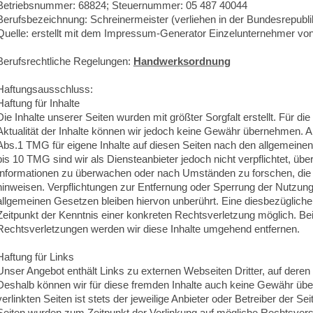
Betriebsnummer: 68824; Steuernummer: 05 487 40044
Berufsbezeichnung: Schreinermeister (verliehen in der Bundesrepubl
Quelle: erstellt mit dem Impressum-Generator Einzelunternehmer vo
Berufsrechtliche Regelungen:
Handwerksordnung
Haftungsausschluss:
Haftung für Inhalte
Die Inhalte unserer Seiten wurden mit größter Sorgfalt erstellt. Für die 
Aktualität der Inhalte können wir jedoch keine Gewähr übernehmen. A
Abs.1 TMG für eigene Inhalte auf diesen Seiten nach den allgemeine
bis 10 TMG sind wir als Diensteanbieter jedoch nicht verpflichtet, übe
Informationen zu überwachen oder nach Umständen zu forschen, die au
hinweisen. Verpflichtungen zur Entfernung oder Sperrung der Nutzun
allgemeinen Gesetzen bleiben hiervon unberührt. Eine diesbezügliche
Zeitpunkt der Kenntnis einer konkreten Rechtsverletzung möglich. 
Rechtsverletzungen werden wir diese Inhalte umgehend entfernen.
Haftung für Links
Unser Angebot enthält Links zu externen Webseiten Dritter, auf deren 
Deshalb können wir für diese fremden Inhalte auch keine Gewähr übe
verlinkten Seiten ist stets der jeweilige Anbieter oder Betreiber der Sei
Seiten wurden zum Zeitpunkt der Verlinkung auf mögliche Rechtsverst