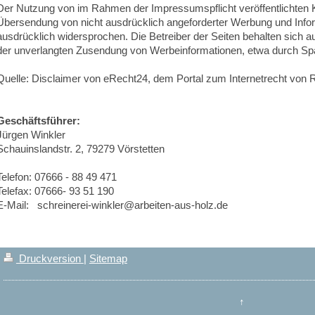
Der Nutzung von im Rahmen der Impressumspflicht veröffentlichten K
Übersendung von nicht ausdrücklich angeforderter Werbung und Inform
ausdrücklich widersprochen. Die Betreiber der Seiten behalten sich aus
der unverlangten Zusendung von Werbeinformationen, etwa durch Sp
Quelle: Disclaimer von eRecht24, dem Portal zum Internetrecht von 
Geschäftsführer:
Jürgen Winkler
Schauinslandstr. 2, 79279 Vörstetten
Telefon: 07666 - 88 49 471
Telefax: 07666- 93 51 190
E-Mail: schreinerei-winkler@arbeiten-aus-holz.de
Druckversion
|
Sitemap
↑