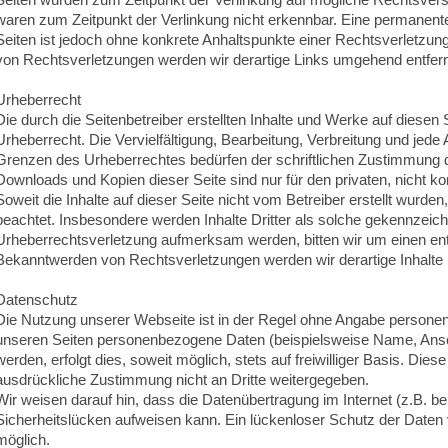
waren zum Zeitpunkt der Verlinkung nicht erkennbar. Eine permanente i
Seiten ist jedoch ohne konkrete Anhaltspunkte einer Rechtsverletzu
von Rechtsverletzungen werden wir derartige Links umgehend entfer
Urheberrecht
Die durch die Seitenbetreiber erstellten Inhalte und Werke auf diesen
Urheberrecht. Die Vervielfältigung, Bearbeitung, Verbreitung und jede
Grenzen des Urheberrechtes bedürfen der schriftlichen Zustimmung de
Downloads und Kopien dieser Seite sind nur für den privaten, nicht k
Soweit die Inhalte auf dieser Seite nicht vom Betreiber erstellt wurden
beachtet. Insbesondere werden Inhalte Dritter als solche gekennzeichn
Urheberrechtsverletzung aufmerksam werden, bitten wir um einen en
Bekanntwerden von Rechtsverletzungen werden wir derartige Inhalte
Datenschutz
Die Nutzung unserer Webseite ist in der Regel ohne Angabe persone
unseren Seiten personenbezogene Daten (beispielsweise Name, Ansc
werden, erfolgt dies, soweit möglich, stets auf freiwilliger Basis. Die
ausdrückliche Zustimmung nicht an Dritte weitergegeben.
Wir weisen darauf hin, dass die Datenübertragung im Internet (z.B. b
Sicherheitslücken aufweisen kann. Ein lückenloser Schutz der Daten vo
möglich.